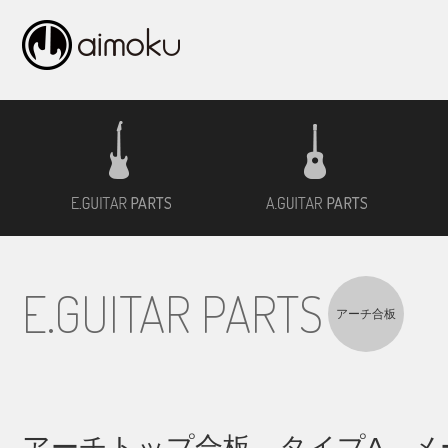
エレキギター用材
アコ
E.GUITAR PARTS
アーチ合板
アーチトップ合板 タイプA メ