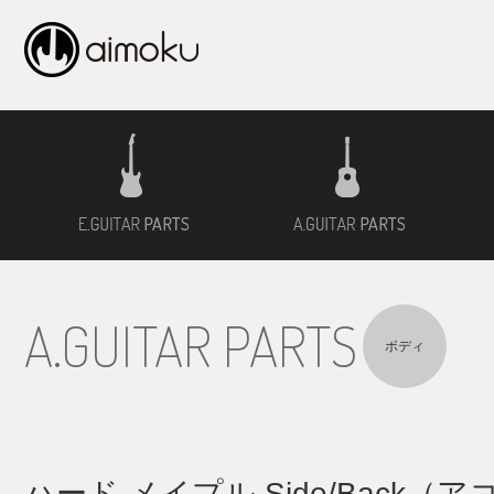
エレキギター用材
アコ
A.GUITAR PARTS
ボディ
ハード メイプル Side/Back