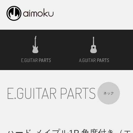
エレキギター用材
アコ
E.GUITAR PARTS
ネック
ハード メイプル1P 角度付き（