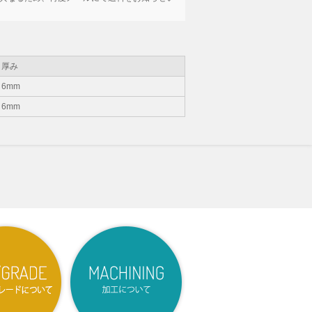
厚み
6mm
6mm
法
サイズ・グレードについて
加工について