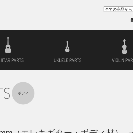
ー用材
アコースティックギター用材
ウクレレ用材
TS
ボディ
6mm（エレキギター・ボディ材）