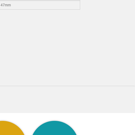
47mm
法
サイズ・グレードについて
加工について