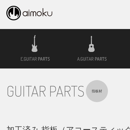
エレキギター用材
アコ
GUITAR PARTS
指板材
加工済み 指板（アコースティッ